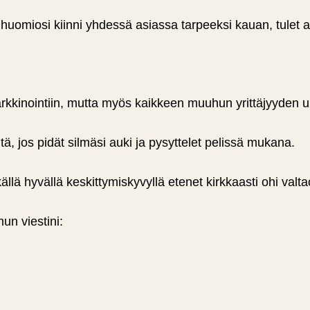
 huomiosi kiinni yhdessä asiassa tarpeeksi kauan, tulet 
arkkinointiin, mutta myös kaikkeen muuhun yrittäjyyden u
vitä, jos pidät silmäsi auki ja pysyttelet pelissä mukana.
ällä hyvällä keskittymiskyvyllä etenet kirkkaasti ohi valt
un viestini: