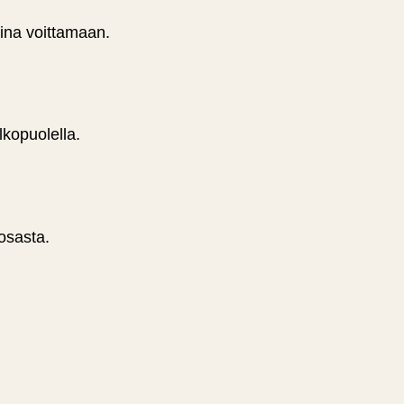
aina voittamaan.
lkopuolella.
aosasta.