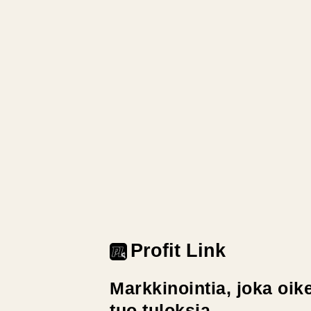
Profit Link
Markkinointia, joka oik
tuo tuloksia