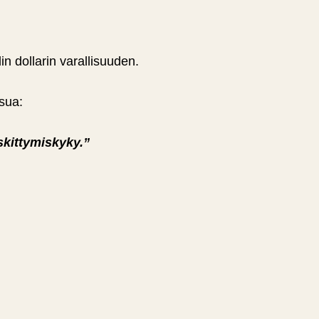
in dollarin varallisuuden.
ksua:
skittymiskyky.”