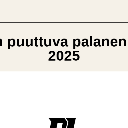
än puuttuva palane
2025