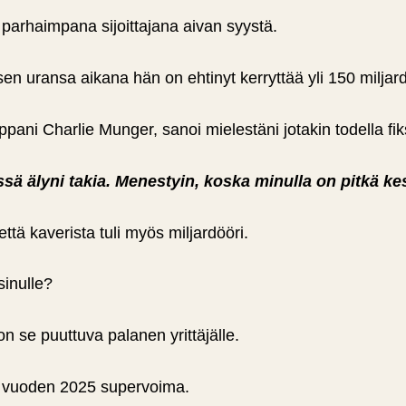
 parhaimpana sijoittajana aivan syystä.
en uransa aikana hän on ehtinyt kerryttää yli 150 miljard
ppani Charlie Munger, sanoi mielestäni jotakin todella fi
ä älyni takia. Menestyin, koska minulla on pitkä ke
tä kaverista tuli myös miljardööri.
sinulle?
n se puuttuva palanen yrittäjälle.
n vuoden 2025 supervoima.