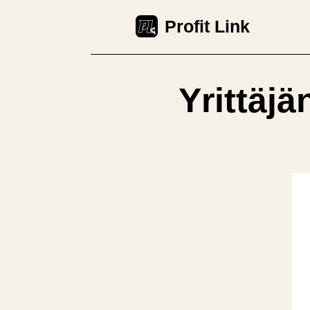
Skip
Profit Link
to
content
Yrittäj