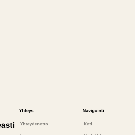
Yhteys
Navigointi​
easti
Yhteydenotto
Koti