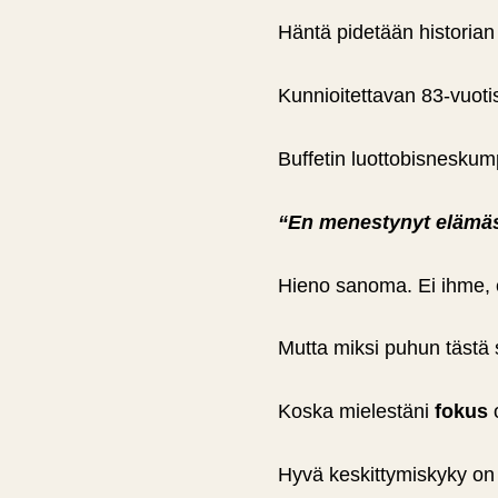
Häntä pidetään historian
Kunnioitettavan 83-vuotis
Buffetin luotto­bisneskum
“En menestynyt elämäss
Hieno sanoma. Ei ihme, et
Mutta miksi puhun tästä 
Koska mielestäni
fokus
o
Hyvä keskittymiskyky o