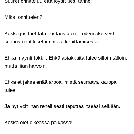
Suuret onnittelut, että löysit tiesi tänne!
Miksi onnittelen?
Koska jos luet tätä postausta olet todennäköisesti
kiinnostunut liiketoimintasi kehittämisestä.
Ehkä myynti tökkii. Ehkä asiakkaita tulee silloin tällöin,
mutta liian harvoin.
Ehkä et jaksa enää arpoa, mistä seuraava kauppa
tulee.
Ja nyt voit ihan rehellisesti taputtaa itseäsi selkään.
Koska olet oikeassa paikassa!