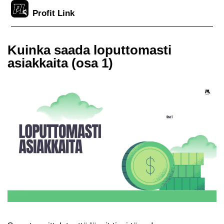
Skip
Profit Link
to
content
Kuinka saada loputtomasti
asiakkaita (osa 1)