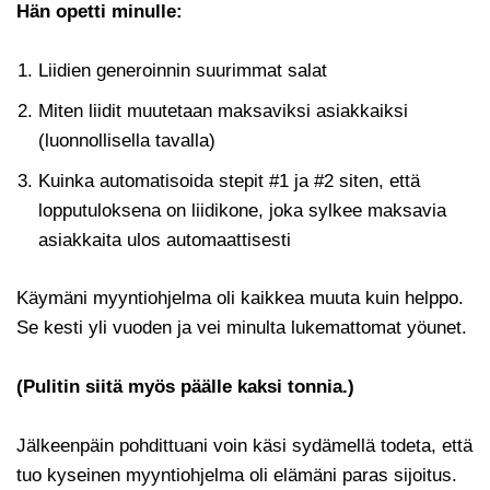
Hän opetti minulle:
Liidien generoinnin suurimmat salat
Miten liidit muutetaan maksaviksi asiakkaiksi
(luonnollisella tavalla)
Kuinka automatisoida stepit #1 ja #2 siten, että
lopputuloksena on liidikone, joka sylkee maksavia
asiakkaita ulos automaattisesti
Käymäni myyntiohjelma oli kaikkea muuta kuin helppo.
Se kesti yli vuoden ja vei minulta lukemattomat yöunet.
(Pulitin siitä myös päälle kaksi tonnia.)
Jälkeenpäin pohdittuani voin käsi sydämellä todeta, että
tuo kyseinen myyntiohjelma oli elämäni paras sijoitus.