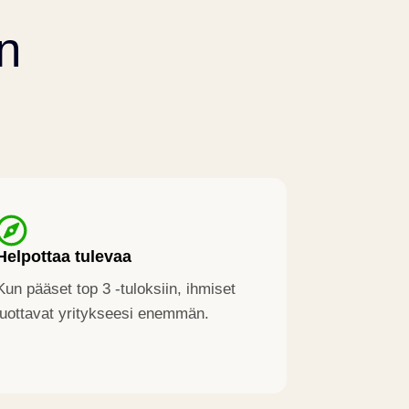
n
Helpottaa tulevaa
Kun pääset top 3 -tuloksiin, ihmiset
luottavat yritykseesi enemmän.