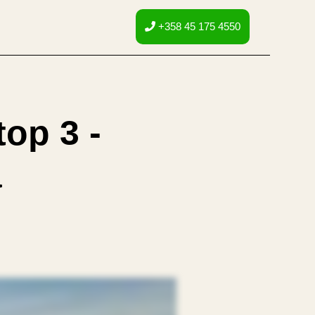
+358 45 175 4550
op 3 -
ä