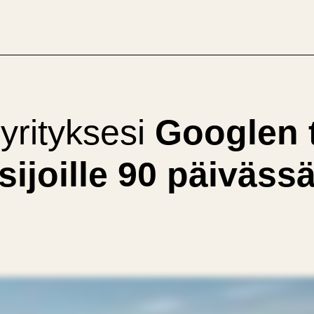
yrityksesi
Googlen t
sijoille 90 päiväss