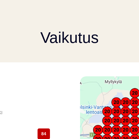
Vaikutus
KI
84